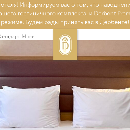
 отеля! Информируем вас о том, что наводнени
ашего гостиничного комплекса, и Derbent Pre
Главная страница Derbent
режиме. Будем рады принять вас в Дербенте!
Premium Hotel&SPA
Стандарт Мини
Номера и цены
Бассейн и SPA
Хаммам
Ресторан
Детский клуб
Конференц-зал, отель для бизнеса
Услуги и сервисы
Галерея