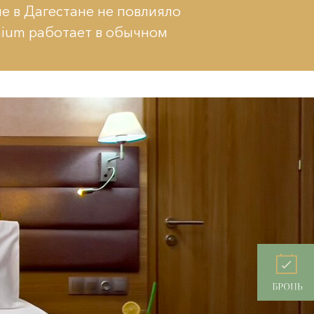
е в Дагестане не повлияло
mium работает в обычном