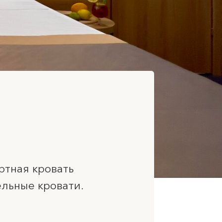
вать
овати.